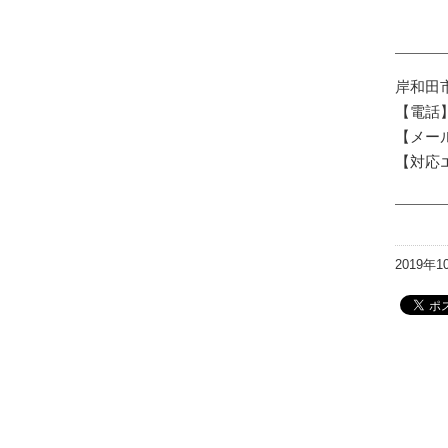
岸和田
【電話】0
【メー
【対応
2019年1