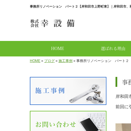
事務所リノベーション パート２【岸和田市上野町東】｜岸和田市、
HOME
選ばれる理由
HOME
»
ブログ
»
施工事例
»
事務所リノベーション パート２
事
岸和田
前回に