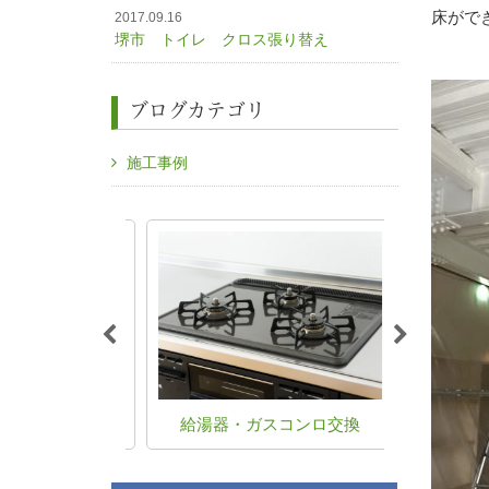
床がで
2017.09.16
堺市 トイレ クロス張り替え
ブログカテゴリ
施工事例
フォーム
給湯器・ガスコンロ交換
水漏れ