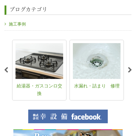
ブログカテゴリ
施工事例
ム
給湯器・ガスコンロ交
水漏れ・詰まり 修理
そ
換